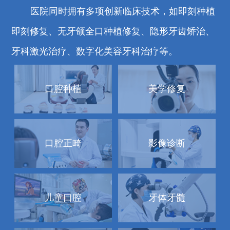
医院同时拥有多项创新临床技术，如即刻种植
即刻修复、无牙颌全口种植修复、隐形牙齿矫治、
牙科激光治疗、数字化美容牙科治疗等。
口腔种植
美学修复
口腔正畸
影像诊断
儿童口腔
牙体牙髓